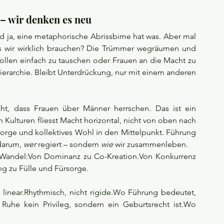
 – wir denken es neu
d ja, eine metaphorische Abrissbirne hat was. Aber mal 
Was wir wirklich brauchen? Die Trümmer wegräumen und 
llen einfach zu tauschen oder Frauen an die Macht zu 
ierarchie. Bleibt Unterdrückung, nur mit einem anderen 
ht, dass Frauen über Männer herrschen. Das ist ein 
n Kulturen fliesst Macht horizontal, nicht von oben nach 
orge und kollektives Wohl in den Mittelpunkt. Führung 
 darum, 
wer
 regiert – sondern 
wie
 wir zusammenleben.
er Wandel:Von Dominanz zu Co-Kreation.Von Konkurrenz 
g zu Fülle und Fürsorge.
ht linear.Rhythmisch, nicht rigide.Wo Führung bedeutet, 
he kein Privileg, sondern ein Geburtsrecht ist.Wo 