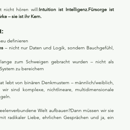
t nicht hören will:
Intuition ist Intelligenz.Fürsorge ist 
e – sie ist ihr Kern.
t:
neu definieren
ns
 – nicht nur Daten und Logik, sondern Bauchgefühl, 
 lange zum Schweigen gebracht wurden – nicht als 
 System zu bereichern
at lebt von binären Denkmustern – männlich/weiblich, 
 wir sind komplexe, nichtlineare, multidimensionale 
geln.
 seelenverbundene Welt aufbauen?Dann müssen wir sie 
it radikaler Liebe, ehrlichen Gesprächen und ja, ein 