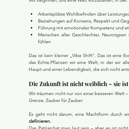
Wir beginnen, uns eine Welt vorzustellen, in der:
Arbeitsplätze Wohlbefinden über Leistungsd
Beziehungen auf Konsens, Respekt und Gege
Führung mit emotionaler Kompetenz und ethi
Menschen aller Geschlechter, Neurotypen 
fühlen
Das ist kein kleiner „Vibe Shift“. Das ist eine E
das Echte.Pflanzen wir eine Welt, in der wir a
Haupt und einer Lebendigkeit, die sich nicht ent
Die Zukunft ist nicht weiblich – sie ist
Wir träumen nicht nur von einer besseren Welt – 
Grenze. Zauber für Zauber.
Es geht nicht darum, eine Machtform durch ei
definieren.
Das Patriarchat mag laut sein – aber es ist ni