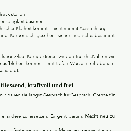
ruck stellen
nseitigkeit basieren
scher Klarheit kommt – nicht nur mit Ausstrahlung
und Körper sich gesehen, sicher und selbstbestimmt 
volution.Also: Kompostieren wir den Bullshit.Nähren wir 
lle aufblühen können – mit tiefen Wurzeln, erhobenem 
schuldigt.
 fliessend, kraftvoll und frei
wir bauen sie längst.Gespräch für Gespräch. Grenze für 
ne andere zu ersetzen. Es geht darum, 
Macht neu zu 
cht ewig. Systeme wurden von Menschen gemacht – also 