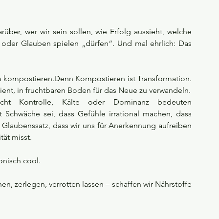
über, wer wir sein sollen, wie Erfolg aussieht, welche 
 oder Glauben spielen „dürfen“. Und mal ehrlich: Das 
Aber statt es einfach wegzuwerfen, können wir es kompostieren.Denn Kompostieren ist Transformation. 
ient, in fruchtbaren Boden für das Neue zu verwandeln.
ht Kontrolle, Kälte oder Dominanz bedeuten 
 Schwäche sei, dass Gefühle irrational machen, dass 
Glaubenssatz, dass wir uns für Anerkennung aufreiben 
tät misst.
onisch cool.
n, zerlegen, verrotten lassen – schaffen wir Nährstoffe 