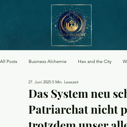
All Posts
Business Alchemie
Hex and the City
W
27. Juni 2025
5 Min. Lesezeit
Jahreskreisfeste
Traditionen & Rituale
Das System neu sc
Patriarchat nicht p
trotzdem unser all