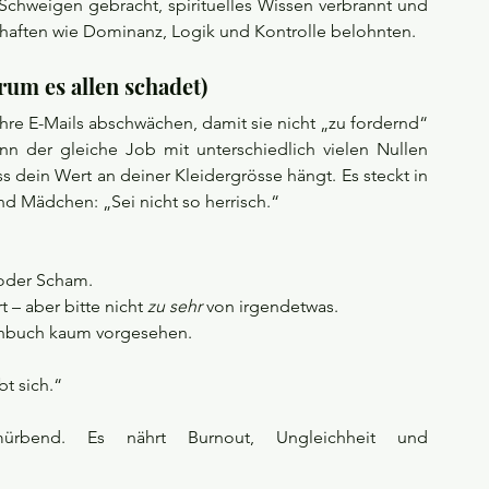
hweigen gebracht, spirituelles Wissen verbrannt und 
chaften wie Dominanz, Logik und Kontrolle belohnten.
rum es allen schadet)
hre E-Mails abschwächen, damit sie nicht „zu fordernd“ 
nn der gleiche Job mit unterschiedlich vielen Nullen 
ss dein Wert an deiner Kleidergrösse hängt. Es steckt in 
nd Mädchen: „Sei nicht so herrisch.“
 oder Scham.
t – aber bitte nicht 
zu sehr
 von irgendetwas.
ehbuch kaum vorgesehen.
bt sich.“
ürbend. Es nährt Burnout, Ungleichheit und 