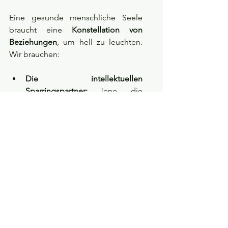
Eine gesunde menschliche Seele 
braucht eine 
Konstellation von 
Beziehungen
, um hell zu leuchten. 
Wir brauchen:
Die intellektuellen 
Sparringspartner:
 Jene, die 
unseren Geist scharf und 
neugierig halten.
Die Kreise gleicher 
Interessen:
 Die Freunde, die uns 
bei dem „Abenteuer“ 
begleiten, nach dem sich Arielle 
so sehnte.
Die spirituellen 
Wegbegleiter:
 Mentoren, die 
unsere Entwicklung leiten, wenn 
wir uns verloren fühlen.