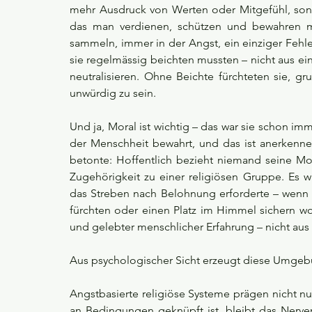
mehr Ausdruck von Werten oder Mitgefühl, sond
das man verdienen, schützen und bewahren m
sammeln, immer in der Angst, ein einziger Fehle
sie regelmässig beichten mussten – nicht aus ei
neutralisieren. Ohne Beichte fürchteten sie, gru
unwürdig zu sein.
Und ja, Moral ist wichtig – das war sie schon im
der Menschheit bewahrt, und das ist anerkenne
betonte: Hoffentlich bezieht niemand seine Mor
Zugehörigkeit zu einer religiösen Gruppe. Es w
das Streben nach Belohnung erforderte – wenn M
fürchten oder einen Platz im Himmel sichern wo
und gelebter menschlicher Erfahrung – nicht au
Aus psychologischer Sicht erzeugt diese Umgeb
Angstbasierte religiöse Systeme prägen nicht n
an Bedingungen geknüpft ist, bleibt das Nerven