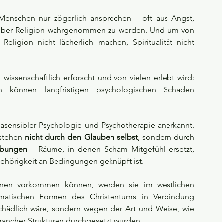
Menschen nur zögerlich ansprechen – oft aus Angst, 
enüber Religion wahrgenommen zu werden. Und um von 
eligion nicht lächerlich machen, Spiritualität nicht 
wissenschaftlich erforscht und von vielen erlebt wird: 
n können langfristigen psychologischen Schaden 
sensibler Psychologie und Psychotherapie anerkannt. 
stehen 
nicht durch den Glauben selbst
, sondern durch 
gebungen
 – Räume, in denen Scham Mitgefühl ersetzt, 
hörigkeit an Bedingungen geknüpft ist.
ionen vorkommen können, werden sie im westlichen 
ogmatischen Formen des Christentums in Verbindung 
schädlich wäre, sondern wegen der Art und Weise, wie 
 mancher Strukturen durchgesetzt wurden.