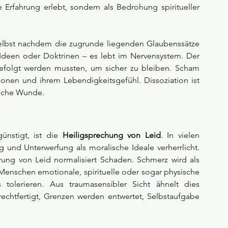
 Erfahrung erlebt, sondern als Bedrohung spiritueller 
selbst nachdem die zugrunde liegenden Glaubenssätze 
Ideen oder Doktrinen – es lebt im Nervensystem. Der 
befolgt werden mussten, um sicher zu bleiben. Scham 
nen und ihrem Lebendigkeitsgefühl. Dissoziation ist 
ische Wunde.
ünstigt, ist die 
Heiligsprechung von Leid
. In vielen 
und Unterwerfung als moralische Ideale verherrlicht. 
ierung von Leid normalisiert Schaden. Schmerz wird als 
Menschen emotionale, spirituelle oder sogar physische 
olerieren. Aus traumasensibler Sicht ähnelt dies 
chtfertigt, Grenzen werden entwertet, Selbstaufgabe 