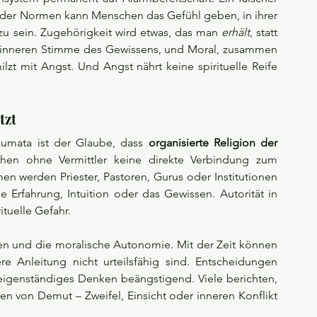
b der Normen kann Menschen das Gefühl geben, in ihrer 
 zu sein. Zugehörigkeit wird etwas, das man 
erhält
, statt 
ur inneren Stimme des Gewissens, und Moral, zusammen 
zt mit Angst. Und Angst nährt keine spirituelle Reife 
tzt
aumata ist der Glaube, dass 
organisierte Religion der 
en ohne Vermittler keine direkte Verbindung zum 
en werden Priester, Pastoren, Gurus oder Institutionen 
 Erfahrung, Intuition oder das Gewissen. Autorität in 
rituelle Gefahr.
en und die moralische Autonomie. Mit der Zeit können 
e Anleitung nicht urteilsfähig sind. Entscheidungen 
g, eigenständiges Denken beängstigend. Viele berichten, 
en von Demut – Zweifel, Einsicht oder inneren Konflikt 