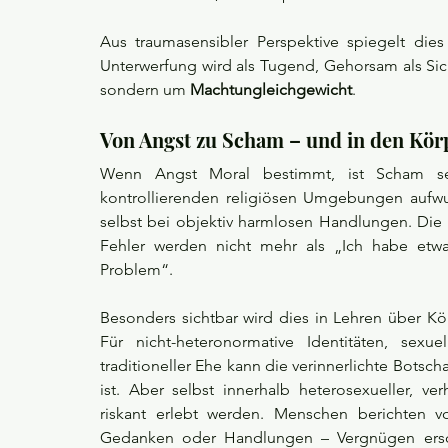
Aus traumasensibler Perspektive spiegelt die
Unterwerfung wird als Tugend, Gehorsam als Sicher
sondern um 
Machtungleichgewicht
.
Von Angst zu Scham – und in den Kör
Wenn Angst Moral bestimmt, ist Scham selt
kontrollierenden religiösen Umgebungen aufwuch
selbst bei objektiv harmlosen Handlungen. Die 
Fehler werden nicht mehr als „Ich habe etwas
Problem“.
Besonders sichtbar wird dies in Lehren über Kör
Für nicht-heteronormative Identitäten, sexu
traditioneller Ehe kann die verinnerlichte Botsch
ist. Aber selbst innerhalb heterosexueller, ve
riskant erlebt werden. Menschen berichten v
Gedanken oder Handlungen – Vergnügen erschein