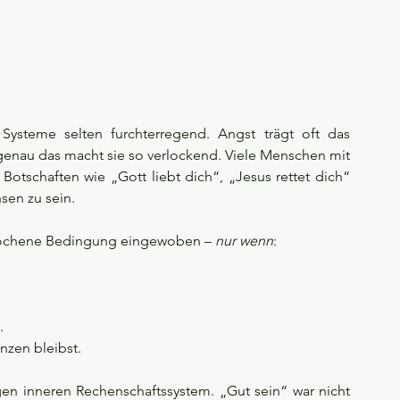
 Systeme selten furchterregend. Angst trägt oft das 
enau das macht sie so verlockend. Viele Menschen mit 
Botschaften wie „Gott liebt dich“, „Jesus rettet dich“ 
sen zu sein.
rochene Bedingung eingewoben – 
nur wenn
:
.
nzen bleibst.
en inneren Rechenschaftssystem. „Gut sein“ war nicht 