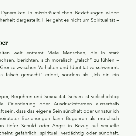
s Dynamiken in missbräuchlichen Beziehungen wider: 
heit dargestellt. Hier geht es nicht um Spiritualität – 
per
en weit entfernt. Viele Menschen, die in stark 
sen, berichten, sich moralisch „falsch“ zu fühlen – 
Grenze zwischen Verhalten und Identität verschwimmt. 
 falsch gemacht“ erlebt, sondern als „Ich bin ein 
per, Begehren und Sexualität. Scham ist vielschichtig: 
elle Orientierung oder Ausdrucksformen ausserhalb 
aft sein, dass das eigene Sein sündhaft oder unnatürlich 
rheirateter Beziehungen kann Begehren als moralisch 
on tiefer Schuld oder Angst in Bezug auf sexuelle 
t gefährlich, spirituell verdächtig oder sündhaft. 