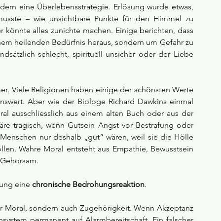
ern eine Überlebensstrategie. Erlösung wurde etwas, 
usste – wie unsichtbare Punkte für den Himmel zu 
r könnte alles zunichte machen. Einige berichten, dass 
nem heilenden Bedürfnis heraus, sondern um Gefahr zu 
ndsätzlich schlecht, spirituell unsicher oder der Liebe 
mer. Viele Religionen haben einige der schönsten Werte 
nswert. Aber wie der Biologe Richard Dawkins einmal 
al ausschliesslich aus einem alten Buch oder aus der 
äre tragisch, wenn Gutsein Angst vor Bestrafung oder 
enschen nur deshalb „gut“ wären, weil sie die Hölle 
llen. Wahre Moral entsteht aus Empathie, Bewusstsein 
s Gehorsam.
ung eine 
chronische Bedrohungsreaktion
. 
ur Moral, sondern auch Zugehörigkeit. Wenn Akzeptanz 
system permanent auf Alarmbereitschaft. Ein falscher 