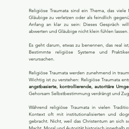
Religiöse Traumata sind ein Thema, das viele 
Gläubige zu verletzen oder als feindlich geg
Anfang an klar zu sein: Dieses Gespräch will R
abwerten und Gläubige nicht klein fühlen lassen.
Es geht darum, etwas zu benennen, das real ist, 
Bestimmte religiöse Systeme und Praktike
verursachen. 
Religiöse Traumata werden zunehmend in trauma
Wichtig ist zu verstehen: Religiöse Traumata ent
angstbasierte, kontrollierende, autoritäre Um
Gehorsam Selbstbestimmung verdrängt und Zuge
Während religiöse Traumata in vielen Tradit
Kontext oft mit institutionalisierten und d
gebracht. Nicht, weil das Christentum an sich 
Macht, Moral und Autorität historisch innerhalb