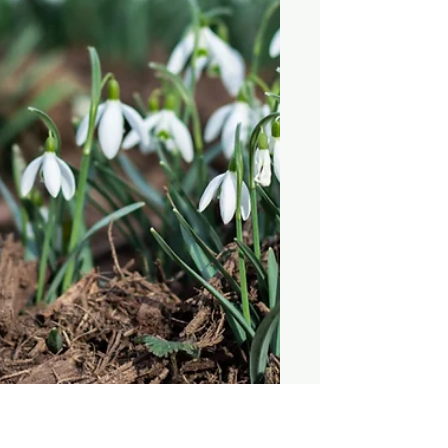
Schutz bringen soll.‘ Aber was, wenn
ich dir sage, dass viele dieser Heiligen
ursprünglich mächtige, uralte
Göttinnen und Götter waren – nur in
ein christliches Gewand gesteckt? Am
heutigen St. Brigid's Tag (1. Februar)
möchte ich einen Moment innehalten,
um über die tieferen Schichten dieser
Wurzeln nachzudenken. Willkommen
in der urbanen Welt der Heiligen – wo
kath