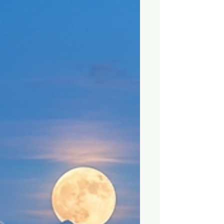
warmem Asphalt und dichten
Sommertagen duftet und die Luft am
späten Nachmittag schwer von
Erfüllung ist, treten wir über eine
unsichtbare Schwelle im Jahresrad:
Es ist die Zeit, in der wir Lughnasadh
willkommen heissen – das erste
Erntedankfest des Jahres. Ja, richtig
gelesen, das erste von dreien, denn
wir feiern gerne. ;) Normalerweise
lausche ich für meine Jahreskreisfeste
am li