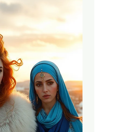
Heidnischen Winterfesten zu
Modernen
Übergangsritualen
Ich weiss, ich weiss — ich bin spät
dran. Der Karneval, oder Fasnacht,
wie wir ihn in der deutschsprachigen
Schweiz nennen, ist längst im Gange.
Trotzdem, da es sich um ein Fest mit
tiefen heidnischen Wurzeln handelt,
musste ich natürlich darüber
schreiben. Heutzutage hat sich der
Karneval stark verändert. Die
Feierlichkeiten sind moderner
geworden, und hier in der Schweiz
kann sogar von Stadt zu Stadt
unterschiedlich gefeiert werden.
Chesslette und Lätschete: Eine
Woche voll