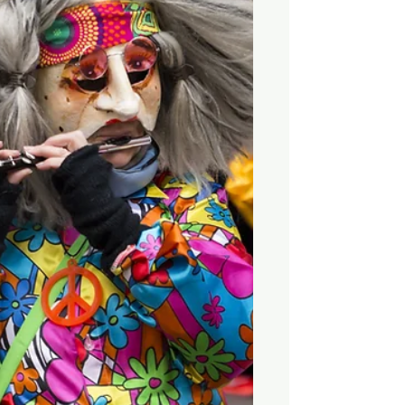
Welt um uns herum in immer buntere
Farben taucht, suchen wir nach der
Magie dieses Moments und der
Balance. Jenseits von Mythen: Warum
ich lieber beim Äquinoktium bleibe In
erdverbundenen, neuheidnische