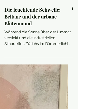
Die leuchtende Schwelle:
Beltane und der urbane
Blütenmond
Während die Sonne über der Limmat
versinkt und die industriellen
Silhouetten Zürichs im Dämmerlicht
weicher werden, regt sich etwas Altes
unter dem Asphalt. In diesem Jahr ist
der Übergang vom April zum Mai
nicht nur ein Wechsel im Kalender;