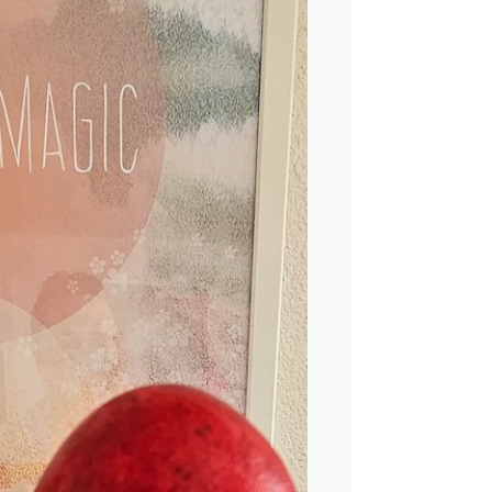
nein, mann kann sagen es ist ein
echtes kosmisches Event. Heute
Abend, am Freitag, dem 1. Mai 2026,
geht der volle Blütenmond genau in
dem Moment auf, in dem wir die
Schwelle zu Beltane überschreiten.
Für mich trägt dieses Datum ein
Gewic