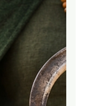
dass alles, was wir ernten, auch einen
Preis mit sich trägt und nicht selten ein
Opfer verlangt. Sei dies das Opfer der
Zeit, des Geldes oder der Energie.
Doch wenn wir heute auf den Begriff
der „Ernte“ blicken, müssen wir uns
einer unbequemen Wahrheit stellen:
Wir