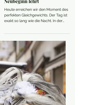
Im Gleichgewicht der
Frühjahrs-
Tagundnachtgleiche und
was das Ei uns über
Neubeginn lehrt
Heute erreichen wir den Moment des
perfekten Gleichgewichts. Der Tag ist
exakt so lang wie die Nacht. In der
Hektik der Stadt übersehen wir oft,
dass dieser astronomische
Wendepunkt – das Äquinoktium – der
eigentliche Startschuss des sichtbar
werdenden Lebens ist. Während die