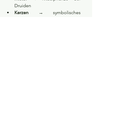
Druiden
Kerzen
 → symbolisches 
Sonnenwendfeuer
Adventskranz
 → Symbol für 
Licht, Leben und der Kreis als 
Kreislauf von Werden und 
Vergehen
Geschenke
 → Echo der 
römischen Saturnalia
Rauhnächte
 → magische 
Winterrituale der Nordvölker
St. Nikolaus und 
Weihnachtsmann
 → Symbol der 
guten Gesiter (Geist der 
Geweihten Nächte, der Segen 
ins Haus und in die Familie 
bringt)