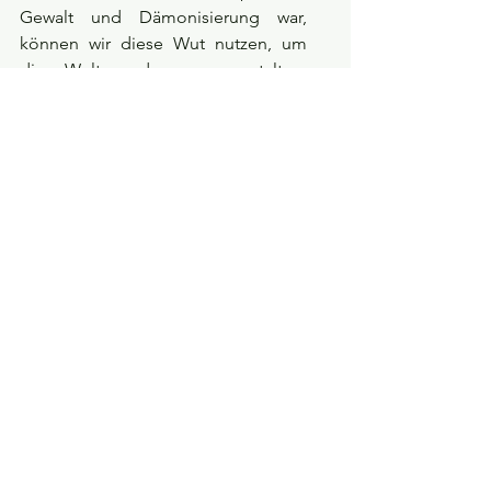
Gewalt und Dämonisierung war, 
können wir diese Wut nutzen, um 
die Welt anders zu gestalten: 
mutiger, gerechter, empathischer. 
Sie ist nicht auf ein Geschlecht 
beschränkt – sie gehört allen, die 
Ungerechtigkeit spüren, die verletzt 
wurden, die Veränderungen wollen. 
Wir können Räume schaffen, in 
denen alle gesehen, gehört und 
geschützt werden. Wir können 
Systeme hinterfragen, die 
Verletzungen verschleiern und 
Scham projizieren. Wir können 
handeln – nicht aus Zorn, sondern 
aus Klarheit, Mut und der tiefen 
Erkenntnis, dass unsere Wut 
gerecht, 
heilsam und transformierend
 sein 
kann – für uns selbst und für die 